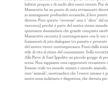
habitat proprio e di molti altri esseri viventi. Pur
Massarutto ha un punto di vista ovviamente diverso
in immaginarie profondità oceaniche, il loro punto 
diverso. Pure questo "rovescio" non è "altro" dal n
viceversa) perché è parte del nostro stesso mondo. 
spontaneo domandarsi che grande conquista sarebbe p
Massarutto racconta il contemporaneo con le sue in
frammenti di juta dialogano tra passato e presente 
del nostro vivere contemporaneo. Fuori dalla stazio
stile di vita al ritmo del consumismo. Sulla terrazz
Alla Pieve di Sant’Ippolito un piccolo gregge di pe
scena. Non sappiamo cosa rappresenti veramente il 
fusione reale tra mondo umano e mondo animale, Mas
suoi “animali”, mostrandoci che l’essere umano è p
nostri sensi indistinta e disgustosa, che diventa per