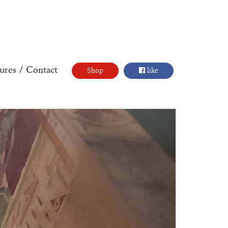
ures
/
Contact
Shop
like