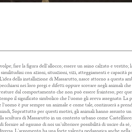
lpe; fare la figura dell’allocco; essere un asino calzato e vestito; l
similitudini con azioni, situazioni, vizi, atteggiamenti e capacità 
’idea della installazione di Massarutto, nasce attorno a questa amb
 specchiarsi nei loro pregi e difetti oppure scovare negli animali ch
no creature dal comportamento che non può essere frainteso; per qu
empo il significato simbolico che l’uomo gli aveva assegnato. La p
 che l’uomo è pur sempre un animale e come tale, continuerà a pren
indi, Soprattutto per questi motivi, gli animali hanno assunto un 
ella scultura di Massarutto in un contesto urbano come Castelfiore
i fornire ad ognuno di noi un'ulteriore possibilità di uscire da sé,
 diversa. L'argomento ha una forte valenza pedagogica anche nella