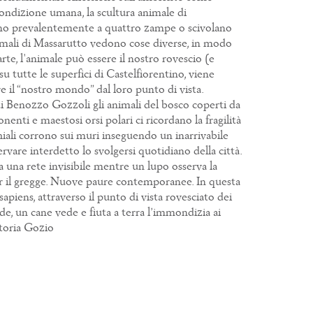
 condizione umana, la scultura animale di
tanno prevalentemente a quattro zampe o scivolano
animali di Massarutto vedono cose diverse, in modo
te, l'animale può essere il nostro rovescio (e
u tutte le superfici di Castelfiorentino, viene
e il “nostro mondo” dal loro punto di vista.
di Benozzo Gozzoli gli animali del bosco coperti da
nti e maestosi orsi polari ci ricordano la fragilità
hiali corrono sui muri inseguendo un inarrivabile
rvare interdetto lo svolgersi quotidiano della città.
a una rete invisibile mentre un lupo osserva la
per il gregge. Nuove paure contemporanee. In questa
iens, attraverso il punto di vista rovesciato dei
e, un cane vede e fiuta a terra l’immondizia ai
ttoria Gozio