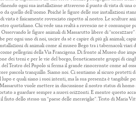
 definendo ogni sua installazione attraverso il punto di vista di una
 da quello dell’uomo. Poiché le figure delle sue installazioni s
di vista è fisicamente rovesciato rispetto al nostro. Le sculture 
ostro quotidiano. Chi vede una realtà a rovescio ne è comunque par
Osservando le figure animali di Massarutto libere di “scorazzare” s
er ogni uno di noi, uscire da sé e capire di più gli animali; capir
stallazioni di animali come al museo Bego tra i tabernacoli viari 
come pellegrini della Via Francigena. Di fronte al Museo due impone
ne dei treni e per le vie del borgo, freneticamente gruppi di cing
a del Teatro del Popolo si ferma il grande rinoceronte come ad osse
core pascola tranquillo. Siamo noi. Ci sentiamo al sicuro protetti d
lupo e quali siano i suoi intenti, ma la sua presenza è tangibile 
sarutto vuole mettere in discussione il nostro status di homo sap
ortato a guardare sempre a nuovi orizzonti. E mentre questo accad
 il fiuto dello stesso un “paese delle meraviglie”. Testo di Maria Vi